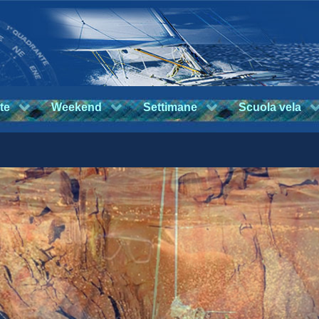
te
Weekend
Settimane
Scuola vela
Settimane in barca a vela
Leggi...
Leggi...