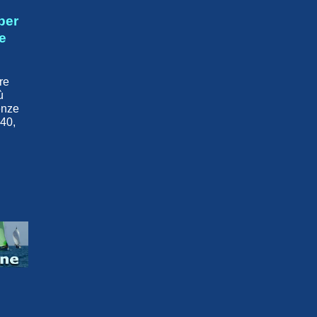
per
e
re
ù
enze
40,