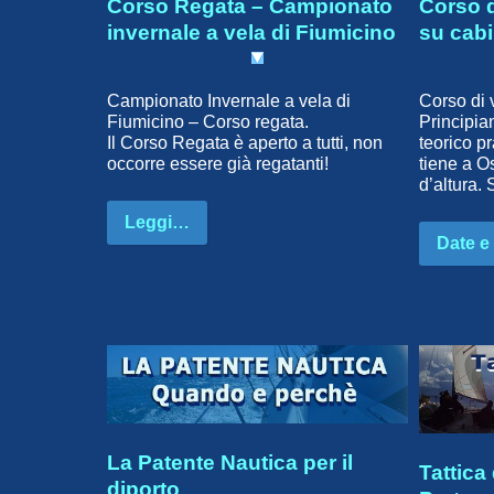
Corso Regata – Campionato
Corso d
invernale a vela di Fiumicino
su cab
Campionato Invernale a vela di
Corso di 
Fiumicino – Corso regata.
Principian
Il Corso Regata è aperto a tutti, non
teorico pr
occorre essere già regatanti!
tiene a O
d’altura. 
Leggi…
Date e
La Patente Nautica per il
Tattica
diporto