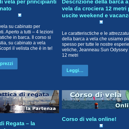
i vela per principianti
Descrizione della barca a
inato
vela da crociera 12 metri 
uscite weekend e vacanz
vela su cabinato per
ti. Aperto a tutti – 4 lezioni
Le caratterisctiche e le attrezzatu
atiche in barca. Il corso si
della barca a vela che usiamo pi
stia, su cabinato a vela
spesso per tutte le nostre esperi
Scopri il velista che è in te!
veliche, Jeanneau Sun Odyssey 
12 metri
 prezzi
Leggi…
Corso di vela online!
 di Regata – la