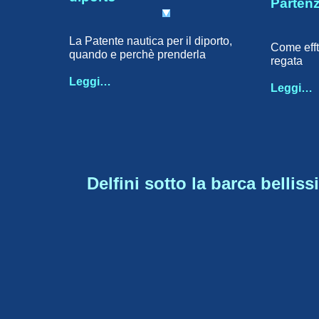
Partenz
La Patente nautica per il diporto,
Come efft
quando e perchè prenderla
regata
Leggi…
Leggi…
Delfini sotto la barca belliss