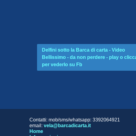
Delfini sotto la Barca di carta - Video
Bellissimo - da non perdere - play o clicc
per vederlo su Fb
Contatti: mob/sms/whatsapp: 3392064921
email:
vela@barcadicarta.it
Home