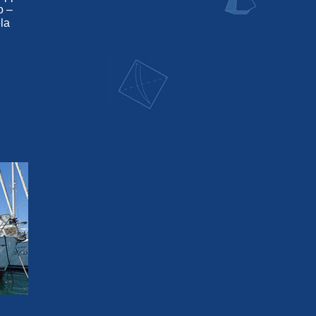
o –
la