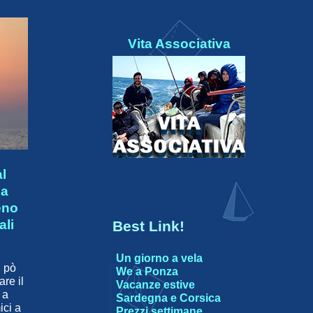
Vita Associativa
al
ia
eno
ali
Best Link!
Un giorno a vela
n pò
We a Ponza
are il
Vacanze estive
 a
Sardegna e Corsica
ici a
Prezzi settimane