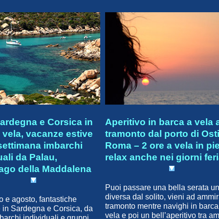
ardegna e Corsica in
Aperitivo in barca a vela 
 vela, vacanze estive
tramonto dal porto di Ost
settimana imbarchi
Roma – 2 ore a vela in pi
uali da Palau,
relax anche nei giorni feri
lago della Maddalena
Puoi passare una bella serata u
diversa dal solito, vieni ad ammir
io e agosto, fantastiche
tramonto mentre navighi in barca
 in Sardegna e Corsica, da
vela e poi un bell’aperitivo tra am
barchi individuali e gruppi