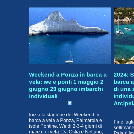
Weekend a Ponza in barca a
2024: S
vela: we e ponti 1 maggio 2
barca a
giugno 29 giugno imbarchi
di una 
individuali
individ
Arcipe
Inizia la stagione dei Weekend in
barca a vela a Ponza, Palmarola e
Fine lugl
isole Pontine. We di 2-3-4 giorni di
settimane
mare e di vela. Da Ostia e Nettuno,
Palau! Im