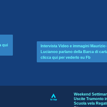
a qui
Intervista Video e immagini Maurizio 
Lucianoo parlano della Barca di carta
clicca qui per vederlo su Fb
Weekend
Settima
Uscite
Tramonto i
Scuola vela
Regat