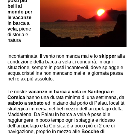
posti più
belli al
mondo per
le v
acanze
in barca a
vela
, piene
di storia e
natura
incontaminata. Il vento non manca mai e lo
skipper
alla
conduzione della barca a vela ci condurrà, in ogni
situazione, sempre in posti incantevoli, dove spiagge e
acqua cristallina non mancano mai e la giornata passa
nel relax più assoluto.
Le nostre
vacanze in barca a vela in Sardegna e
Corsica
hanno una durata minima di una settimana, da
sabato a sabato
ed iniziano dal porto di Palau, località
strategica immersa nel bel mezzo dell’arcipelago della
Maddalena. Da Palau in barca a vela è possibile
raggiungere in poco tempo ogni spiaggia e ridosso
dell’arcipelago e la Corsica è a poco più di 2 ore di
navigazione, proprio in mezzo alle
Bocche di