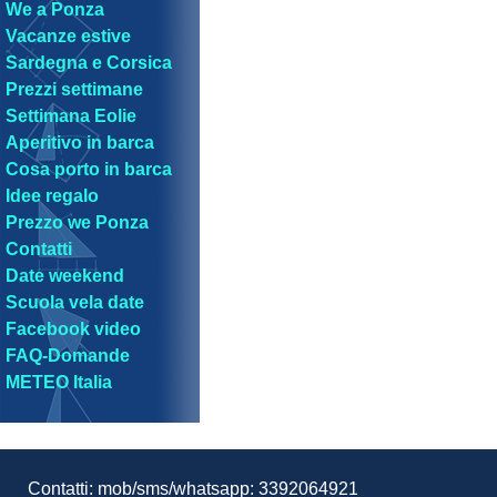
We a Ponza
Vacanze estive
Sardegna e Corsica
Prezzi settimane
Settimana Eolie
Aperitivo in barca
Cosa porto in barca
Idee regalo
Prezzo we Ponza
Contatti
Date weekend
Scuola vela date
Facebook video
FAQ-Domande
METEO Italia
Contatti: mob/sms/whatsapp: 3392064921