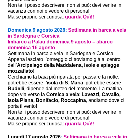
Non te li posso descrivere, non si può: devi venire in
vacanza con noi e vedere di persona!
Ma se proprio sei curiosa:
guarda Quì!!
Domenica 9 agosto 2026:
Settimana in barca a vela
in Sardegna e Corsica
Imbarco a Palau domenica 9 agosto – sbarco
domenica 16 agosto
Settimana in barca a vela in Sardegna e Corsica.
Appena lasciato l’ormeggio ci troviamo già al centro
dell’
Arcipelago della Maddalena, isole e spiagge
mozzafiato!
Cerchiamo la baia più riparata per passare la notte,
potrebbe essere l
‘isola di S. Maria
, potrebbe essere
Budelli
, dipende dal meteo del momento. La mattina
dopo via verso la
Corsica a vela
:
Lavezzi, Cavallo,
Isola Piana, Bonifacio, Roccapina
, andiamo dove ci
porta il vento!
Non te li posso descrivere, non si può: devi venire in
vacanza con noi e vedere di persona!
Ma se proprio sei curiosa:
guarda Quì!!
Lunedì 17 agosto 2026
:
Settimana in barca a vela in