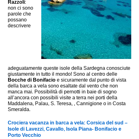
Razzoli
:
non ci sono
parole che
possano
descrivere
adeguatamente queste isole della Sardegna conosciute
giustamente in tutto il mondo! Sono al centro delle
Bocche di Bonifacio
e sicuramente dal punto di vista
della barca a vela sono esaltate dal vento che non
manca mai. Possibilità di pernotti in baie di sogno
all’ancora con possibili visite a terra nei porti della
Maddalena, Palau, S. Teresa, , Cannigione o in Costa
Smeralda.
Crociera vacanza in barca a vela: Corsica del sud –
Isole di Lavezzi, Cavallo, Isola Piana- Bonifacio e
Porto Vecchio