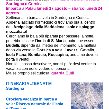
Sardegna e Corsica
Imbarco a Palau lunedì 17 agosto – sbarco lunedì 24
agosto
Settimana in barca a vela in Sardegna e Corsica.
Appena lasciato l’ormeggio ci troviamo già al centro
dell’
Arcipelago della Maddalena, isole e spiagge
mozzafiato!
Cerchiamo la baia più riparata per passare la notte,
potrebbe essere l
‘isola di S. Maria
, potrebbe essere
Budelli
, dipende dal meteo del momento. La mattina
dopo via verso la
Corsica a vela
:
Lavezzi, Cavallo,
Isola Piana, Bonifacio, Roccapina
, andiamo dove ci
porta il vento!
Non te li posso descrivere, non si può: devi venire in
vacanza con noi e vedere di persona!
Ma se proprio sei curiosa:
guarda Quì!!
ITINERARI ALTERNATIVI –
Sardegna
Crociera vacanza in barca a
vela: Riserva naturale dell’isola
di Tavolara