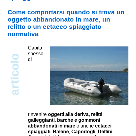
Come comportarsi quando si trova un
oggetto abbandonato in mare, un
relitto o un cetaceo spiaggiato –
normativa
Capita
spesso
di
rinvenire
oggetti alla deriva
,
relitti
galleggianti
,
barche e gommoni
abbandonati in mare
o anche
cetacei
spiaggiati
,
Balene, Capodogli, Delfini
.