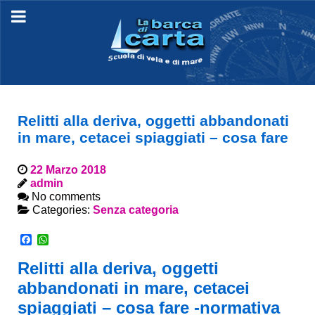
Relitti alla deriva, oggetti abbandonati
in mare, cetacei spiaggiati – cosa fare
22 Marzo 2018
admin
No comments
Categories:
Senza categoria
Facebook
WhatsApp
Relitti alla deriva, oggetti
abbandonati in mare, cetacei
spiaggiati – cosa fare -normativa