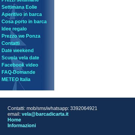
Settimana Eolie
Aperitivo in barca
Cosa porto in barca
Idee regalo
Prezzo we Ponza
Contatti
Date weekend
Scuola vela date
Facebook video
FAQ-Domande
METEO Italia
Contatti: mob/sms/whatsapp: 3392064921
email:
vela@barcadicarta.it
Home
Informazioni